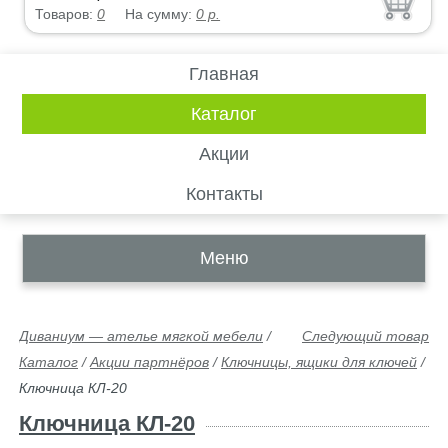
Товаров:
0
На сумму:
0
р.
Главная
Каталог
Акции
Контакты
Меню
Диваниум — ателье мягкой мебели
/
Следующий товар
Каталог
/
Акции партнёров
/
Ключницы, ящики для ключей
/
Ключница КЛ-20
Ключница КЛ-20